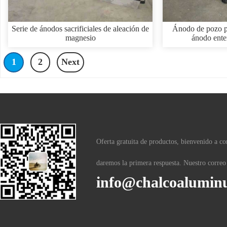
Serie de ánodos sacrificiales de aleación de
Ánodo de pozo p
magnesio
ánodo enter
1
2
Next
Oferta gratuita de productos, bienvenido a c
daremos la primera respuesta. Nuestro correo 
info@chalcoalumi