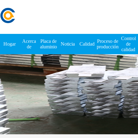
Control
Acerca
Placa de
Proceso de
Hogar
Noticia
Calidad
de
de
aluminio
producción
calidad